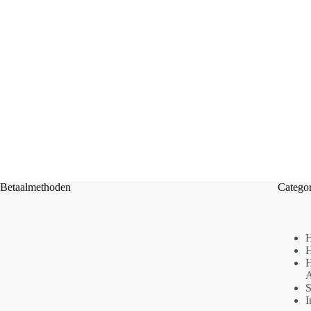
Betaalmethoden
Categor
H
H
H
A
S
I