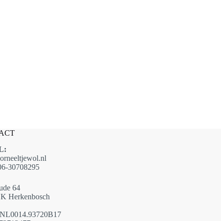
ACT
L:
orneeltjewol.nl
6-30708295
ude 64
K Herkenbosch
NL0014.93720B17