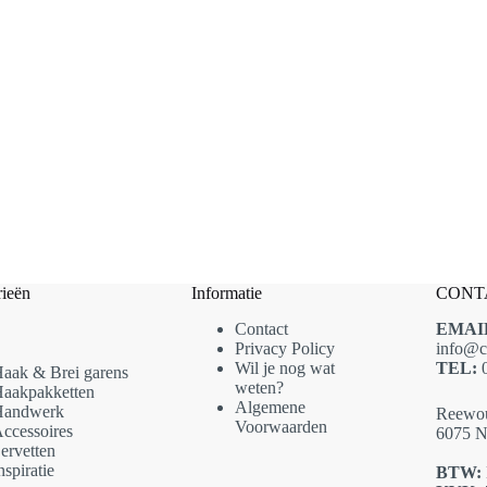
ieën
Informatie
CONT
Contact
EMAI
Privacy Policy
info@c
Wil je nog wat
TEL:
0
aak & Brei garens
weten?
aakpakketten
Algemene
andwerk
Reewo
Voorwaarden
ccessoires
6075 N
ervetten
nspiratie
BTW: