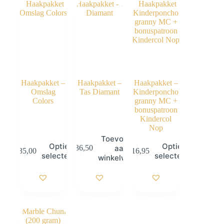
Haakpakket –
Haakpakket –
Haakpakket –
Omslag
Tas Diamant
Kinderponcho
Colors
granny MC +
bonuspatroon
Kindercol
Nop
Toevoegen
Dit
Dit
Opties
Opties
aan
€
36,50
€
35,00
€
16,95
product
product
selecteren
selecteren
winkelwagen
heeft
heeft
meerdere
meerdere
variaties.
variaties.
Deze
Deze
optie
optie
kan
kan
gekozen
gekozen