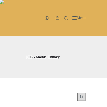
Ga
naar
de
inhoud
Menu
Winkelwagen
JCB - Marble Chunky