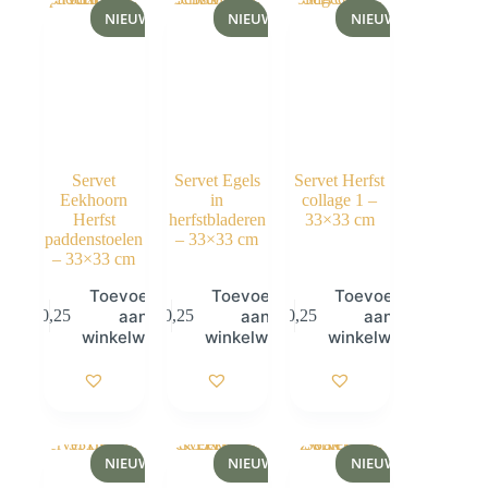
NIEUW
NIEUW
NIEUW
Servet
Servet Egels
Servet Herfst
Eekhoorn
in
collage 1 –
Herfst
herfstbladeren
33×33 cm
paddenstoelen
– 33×33 cm
– 33×33 cm
Toevoegen
Toevoegen
Toevoegen
aan
aan
aan
€
0,25
€
0,25
€
0,25
winkelwagen
winkelwagen
winkelwagen
NIEUW
NIEUW
NIEUW