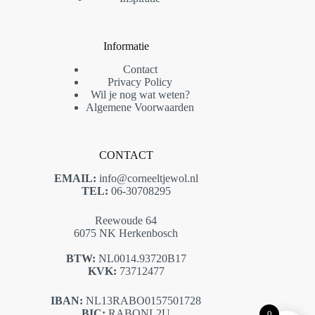
Informatie
Contact
Privacy Policy
Wil je nog wat weten?
Algemene Voorwaarden
CONTACT
EMAIL:
info@corneeltjewol.nl
TEL:
06-30708295
Reewoude 64
6075 NK Herkenbosch
BTW:
NL0014.93720B17
KVK:
73712477
IBAN:
NL13RABO0157501728
BIC:
RABONL2U
0