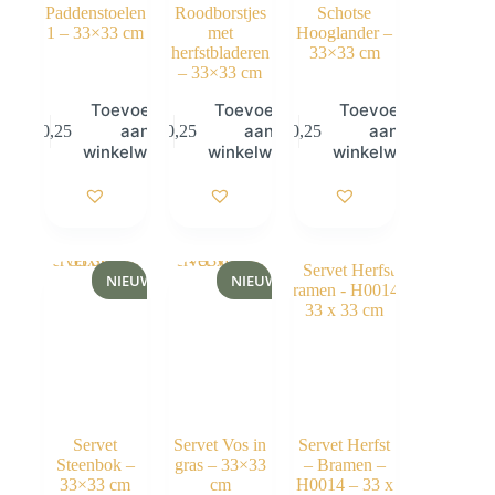
Paddenstoelen
Roodborstjes
Schotse
1 – 33×33 cm
met
Hooglander –
herfstbladeren
33×33 cm
– 33×33 cm
Toevoegen
Toevoegen
Toevoegen
aan
aan
aan
€
0,25
€
0,25
€
0,25
winkelwagen
winkelwagen
winkelwagen
NIEUW
NIEUW
Servet
Servet Vos in
Servet Herfst
Steenbok –
gras – 33×33
– Bramen –
33×33 cm
cm
H0014 – 33 x