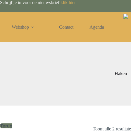
Ga
Schrijf je in voor de nieuwsbrief
klik hier
naar
de
inhoud
Webshop
Contact
Agenda
Haken
Terug
Toont alle 2 resultat