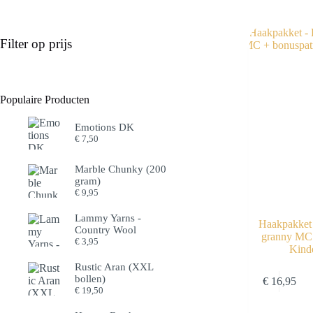
Filter op prijs
Populaire Producten
Emotions DK
€
7,50
Marble Chunky (200
gram)
€
9,95
Lammy Yarns -
Haakpakket
Country Wool
granny MC 
€
3,95
Kind
Rustic Aran (XXL
Dit
bollen)
€
16,95
product
€
19,50
heeft
meerdere