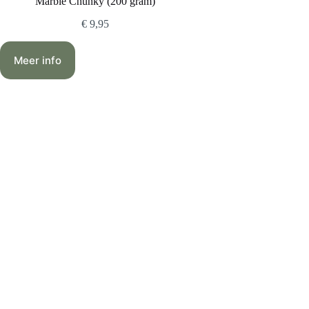
Marble Chunky (200 gram)
€
9,95
Meer info