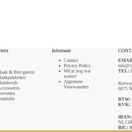
ieën
Informatie
CONT
Contact
EMAI
Privacy Policy
info@c
Wil je nog wat
TEL:
0
aak & Brei garens
weten?
aakpakketten
Algemene
andwerk
Reewo
Voorwaarden
ccessoires
6075 N
ervetten
nspiratie
BTW:
KVK:
IBAN:
NL13R
BIC: