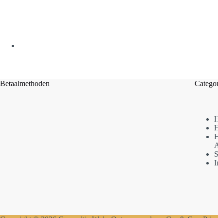
Betaalmethoden
Categor
H
H
H
A
S
I