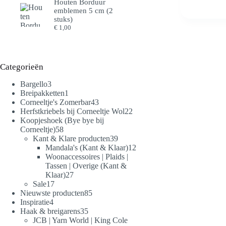
Houten Borduur
variaties.
emblemen 5 cm (2
Deze
stuks)
optie
€
1,00
kan
gekozen
worden
op
Categorieën
de
productpagina
3
Bargello
3
producten
1
Breipakketten
1
product
43
Corneeltje's Zomerbar
43
producten
22
Herfstkriebels bij Corneeltje Wol
22
producten
Koopjeshoek (Bye bye bij
58
Corneeltje)
58
producten
39
Kant & Klare producten
39
producten
12
Mandala's (Kant & Klaar)
12
producten
Woonaccessoires | Plaids |
Tassen | Overige (Kant &
27
Klaar)
27
17
producten
Sale
17
producten
85
Nieuwste producten
85
4
producten
Inspiratie
4
producten
35
Haak & breigarens
35
producten
JCB | Yarn World | King Cole