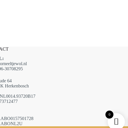
ACT
L:
orneeltjewol.nl
6-30708295
ude 64
K Herkenbosch
NL0014.93720B17
73712477
0
ABO0157501728
RABONL2U