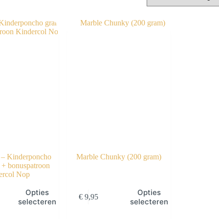
 – Kinderponcho
Marble Chunky (200 gram)
+ bonuspatroon
ercol Nop
Dit
Opties
Opties
€
9,95
product
selecteren
selecteren
heeft
meerdere