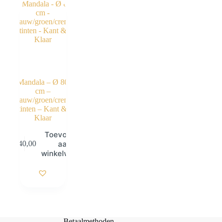
Mandala – Ø 80
cm –
Blauw/groen/creme
tinten – Kant &
Klaar
Toevoegen
aan
€
40,00
winkelwagen
Betaalmethoden