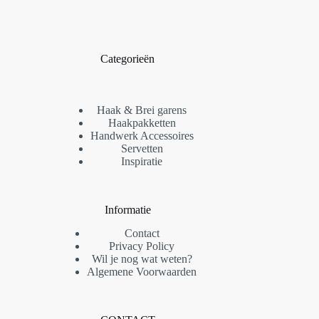
productpagina
productpagina
Categorieën
Haak & Brei garens
Haakpakketten
Handwerk Accessoires
Servetten
Inspiratie
Informatie
Contact
Privacy Policy
Wil je nog wat weten?
Algemene Voorwaarden