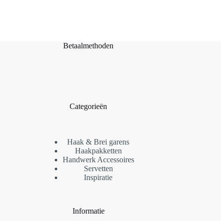
Deze
optie
kan
gekozen
worden
Betaalmethoden
op
de
productpagina
Categorieën
Haak & Brei garens
Haakpakketten
Handwerk Accessoires
Servetten
Inspiratie
Informatie