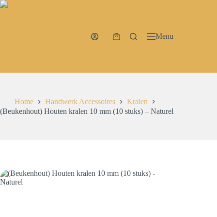
Ga
naar
de
inhoud
Menu
Winkelwagen
Home
Handwerk Accessoires
Kralen
(Beukenhout) Houten kralen 10 mm (10 stuks) – Naturel