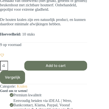
Gemaakt van onbewerkt (niet gelakt, gebeitst of geolied)
beukenhout met zichtbare houtnerf. Onbehandeld,
gepolijst voor extreme gladheid.
De houten kralen zijn een natuurlijk product, en kunnen
daardoor minimale afwijkingen hebben.
Hoeveelheid:
10 stuks
9 op voorraad
(Beukenhout)
Add to cart
Houten
kralen
10
Vergelijk
mm
(10
Categorie:
Kralen
stuks)
Goed om te weten!
-
Premium kwaliteit
Naturel
aantal
Eenvoudig betalen via iDEAL | Wero,
Bankcontact, Klarna, Paypal, Vooraf