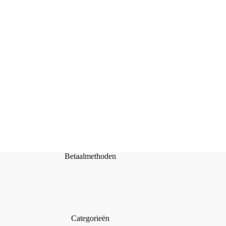
Haakpakket – Korte poncho met franjes
Toevoegen aan
€
29,95
winkelwagen
Betaalmethoden
Categorieën