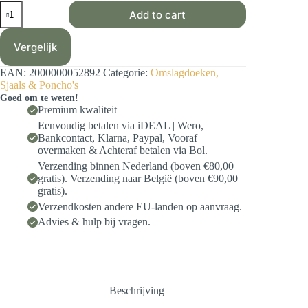
Garenpakket
Add to cart
-
Ronde
omslag
Vergelijk
India
HC
EAN:
2000000052892
Categorie:
Omslagdoeken,
aantal
Sjaals & Poncho's
Goed om te weten!
Premium kwaliteit
Eenvoudig betalen via iDEAL | Wero,
Bankcontact, Klarna, Paypal, Vooraf
overmaken & Achteraf betalen via Bol.
Verzending binnen Nederland (boven €80,00
gratis). Verzending naar België (boven €90,00
gratis).
Verzendkosten andere EU-landen op aanvraag.
Advies & hulp bij vragen.
Beschrijving