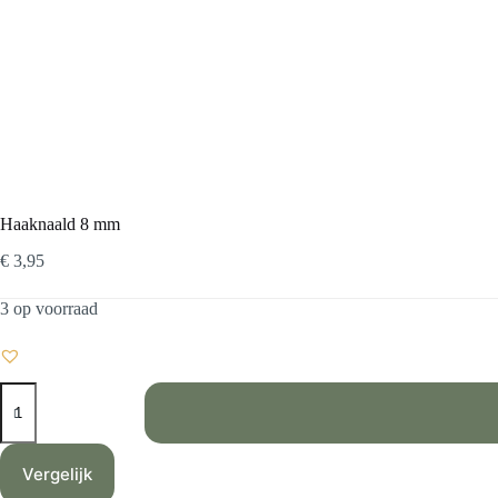
Haaknaald 8 mm
€
3,95
3 op voorraad
Haaknaald
8
mm
aantal
Vergelijk