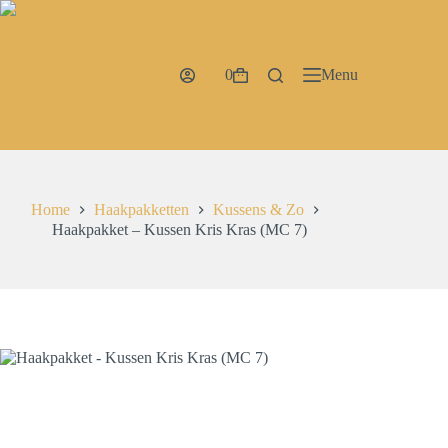
Ga
naar
de
inhoud
0
Menu
Winkelwagen
Home
Haakpakketten
Kussens & Zo
Haakpakket – Kussen Kris Kras (MC 7)