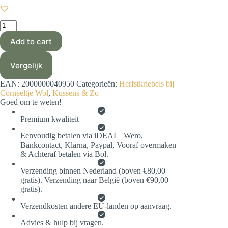
Haakpakket
-
Add to cart
Kussen
Kris
Kras
Vergelijk
(MC
7)
EAN:
2000000040950
Categorieën:
Herfstkriebels bij
aantal
Corneeltje Wol
,
Kussens & Zo
Goed om te weten!
Premium kwaliteit
Eenvoudig betalen via iDEAL | Wero,
Bankcontact, Klarna, Paypal, Vooraf overmaken
& Achteraf betalen via Bol.
Verzending binnen Nederland (boven €80,00
gratis). Verzending naar België (boven €90,00
gratis).
Verzendkosten andere EU-landen op aanvraag.
Advies & hulp bij vragen.