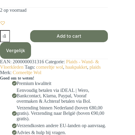
2 op voorraad
Haakpakket
Add to cart
-
Plaid
Hexa
Vergelijk
MC
orange
EAN:
2000000031316
Categorie:
Plaids - Wand- &
aantal
Vloerkleden
Tags:
corneeltje wol
,
haakpakket
,
plaids
Merk:
Corneeltje Wol
Goed om te weten!
Premium kwaliteit
Eenvoudig betalen via iDEAL | Wero,
Bankcontact, Klarna, Paypal, Vooraf
overmaken & Achteraf betalen via Bol.
Verzending binnen Nederland (boven €80,00
gratis). Verzending naar België (boven €90,00
gratis).
Verzendkosten andere EU-landen op aanvraag.
Advies & hulp bij vragen.