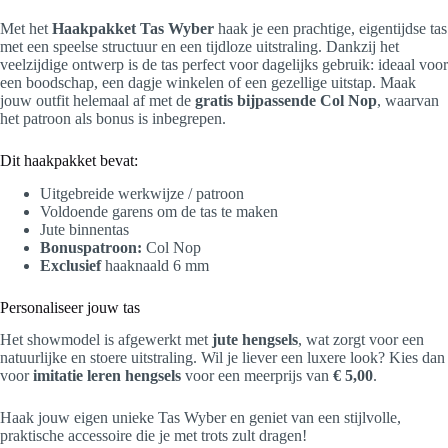
Met het
Haakpakket Tas Wyber
haak je een prachtige, eigentijdse tas
met een speelse structuur en een tijdloze uitstraling. Dankzij het
veelzijdige ontwerp is de tas perfect voor dagelijks gebruik: ideaal voor
een boodschap, een dagje winkelen of een gezellige uitstap. Maak
jouw outfit helemaal af met de
gratis bijpassende Col Nop
, waarvan
het patroon als bonus is inbegrepen.
Dit haakpakket bevat:
Uitgebreide werkwijze / patroon
Voldoende garens om de tas te maken
Jute binnentas
Bonuspatroon:
Col Nop
Exclusief
haaknaald 6 mm
Personaliseer jouw tas
Het showmodel is afgewerkt met
jute hengsels
, wat zorgt voor een
natuurlijke en stoere uitstraling. Wil je liever een luxere look? Kies dan
voor
imitatie leren hengsels
voor een meerprijs van
€ 5,00
.
Haak jouw eigen unieke Tas Wyber en geniet van een stijlvolle,
praktische accessoire die je met trots zult dragen!