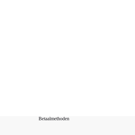
Haakpakket – Ties Shoppertje – Cor & Co – Ties
de Teckel
Toevoegen aan
€
24,95
winkelwagen
Betaalmethoden