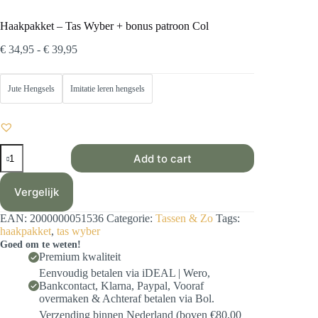
Haakpakket – Tas Wyber + bonus patroon Col
Prijsklasse:
€
34,95
-
€
39,95
€ 34,95
tot
€ 39,95
Jute Hengsels
Imitatie leren hengsels
Haakpakket
Add to cart
-
Tas
Wyber
Vergelijk
+
bonus
EAN:
2000000051536
Categorie:
Tassen & Zo
Tags:
patroon
haakpakket
,
tas wyber
Col
Goed om te weten!
aantal
Premium kwaliteit
Eenvoudig betalen via iDEAL | Wero,
Bankcontact, Klarna, Paypal, Vooraf
overmaken & Achteraf betalen via Bol.
Verzending binnen Nederland (boven €80,00