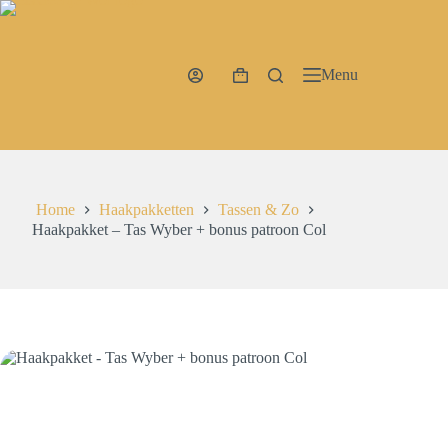
Ga
naar
de
inhoud
Menu
Winkelwagen
Home
Haakpakketten
Tassen & Zo
Haakpakket – Tas Wyber + bonus patroon Col