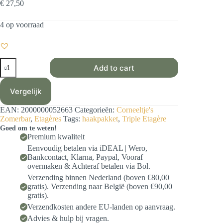
€
27,50
4 op voorraad
Haakpakket
Add to cart
-
Triple
Mandala
Vergelijk
Etagère
aantal
EAN:
2000000052663
Categorieën:
Corneeltje's
Zomerbar
,
Etagères
Tags:
haakpakket
,
Triple Etagère
Goed om te weten!
Premium kwaliteit
Eenvoudig betalen via iDEAL | Wero,
Bankcontact, Klarna, Paypal, Vooraf
overmaken & Achteraf betalen via Bol.
Verzending binnen Nederland (boven €80,00
gratis). Verzending naar België (boven €90,00
gratis).
Verzendkosten andere EU-landen op aanvraag.
Advies & hulp bij vragen.