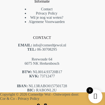
Informatie
Contact
Privacy Policy
Wil je nog wat weten?
Algemene Voorwaarden
CONTACT
EMAIL:
info@corneeltjewol.nl
TEL:
06-30708295
Reewoude 64
6075 NK Herkenbosch
BTW:
NL0014.93720B17
KVK:
73712477
IBAN:
NL13RABO0157501728
BIC:
RABONL2U
0
Copyright © 2026 Corneeltje Wol - Ontworpen door:
Cor & Co -
Privacy Policy