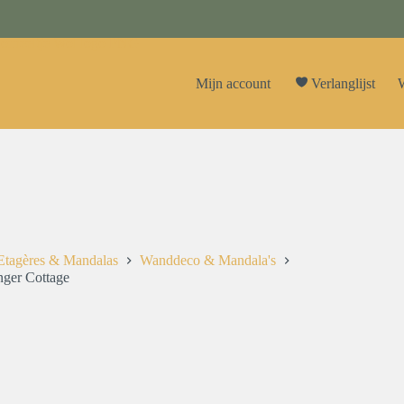
Mijn account
Verlanglijst
W
Etagères & Mandalas
Wanddeco & Mandala's
ger Cottage