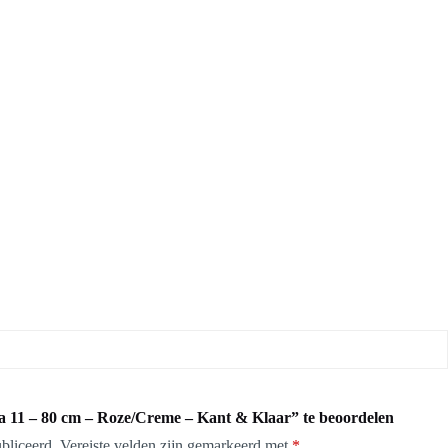
 11 – 80 cm – Roze/Creme – Kant & Klaar” te beoordelen
bliceerd.
Vereiste velden zijn gemarkeerd met
*