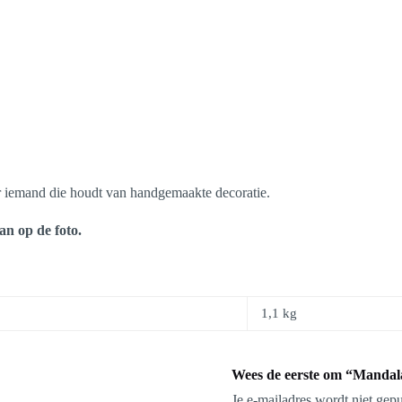
or iemand die houdt van handgemaakte decoratie.
an op de foto.
1,1 kg
Wees de eerste om “Mandala
Je e-mailadres wordt niet gepu