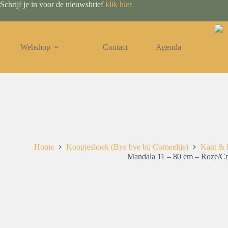
Ga
Schrijf je in voor de nieuwsbrief
klik hier
naar
de
inhoud
Webshop
Contact
Agenda
Home
Koopjeshoek (Bye bye bij Corneeltje)
Kant & 
Mandala 11 – 80 cm – Roze/Cr