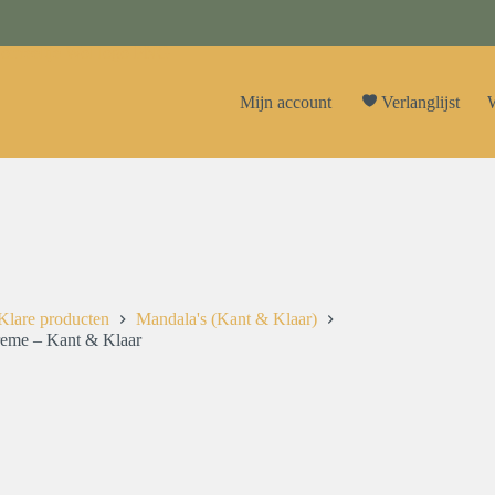
Mijn account
Verlanglijst
W
Klare producten
Mandala's (Kant & Klaar)
eme – Kant & Klaar