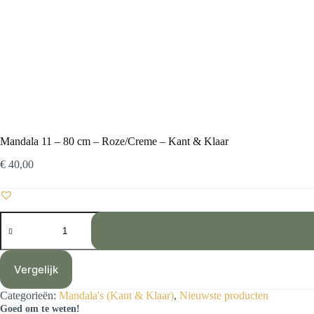
Mandala 11 – 80 cm – Roze/Creme – Kant & Klaar
€
40,00
Mandala
11
-
80
cm
Vergelijk
-
Roze/Creme
Categorieën:
Mandala's (Kant & Klaar)
,
Nieuwste producten
-
Goed om te weten!
Kant