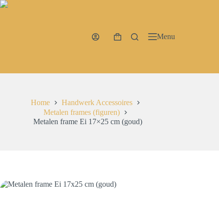
Ga
naar
de
inhoud
Menu
Winkelwagen
Home
Handwerk Accessoires
Metalen frames (figuren)
Metalen frame Ei 17×25 cm (goud)