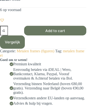
6 op voorraad
Metalen
Add to cart
frame
Ei
17x25
Vergelijk
cm
(goud)
Categorie:
Metalen frames (figuren)
Tag:
metalen frame
aantal
ei
Goed om te weten!
Premium kwaliteit
Eenvoudig betalen via iDEAL | Wero,
Bankcontact, Klarna, Paypal, Vooraf
overmaken & Achteraf betalen via Bol.
Verzending binnen Nederland (boven €80,00
gratis). Verzending naar België (boven €90,00
gratis).
Verzendkosten andere EU-landen op aanvraag.
Advies & hulp bij vragen.