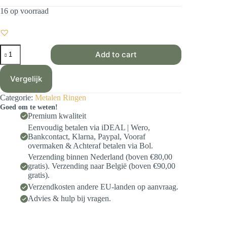
16 op voorraad
Metalen
Add to cart
ring
20
cm
Vergelijk
Ø
Zwart
Categorie:
Metalen Ringen
aantal
Goed om te weten!
Premium kwaliteit
Eenvoudig betalen via iDEAL | Wero,
Bankcontact, Klarna, Paypal, Vooraf
overmaken & Achteraf betalen via Bol.
Verzending binnen Nederland (boven €80,00
gratis). Verzending naar België (boven €90,00
gratis).
Verzendkosten andere EU-landen op aanvraag.
Advies & hulp bij vragen.