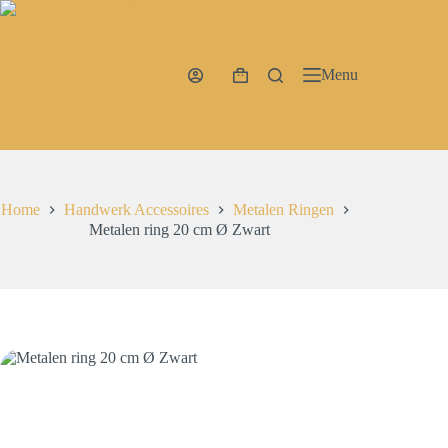
Ga
naar
de
inhoud
Menu
Winkelwagen
Home
Handwerk Accessoires
Metalen Ringen
Metalen ring 20 cm Ø Zwart