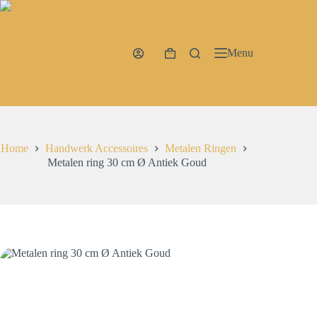
Ga
naar
de
inhoud
Menu
Winkelwagen
Home
Handwerk Accessoires
Metalen Ringen
Metalen ring 30 cm Ø Antiek Goud