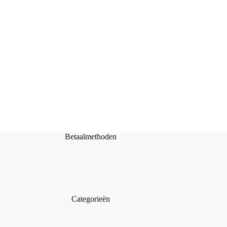
Metalen ringen 20-25-30 cm Ø Antiek Goud
Producten bekijken
€
3,00
Betaalmethoden
Categorieën