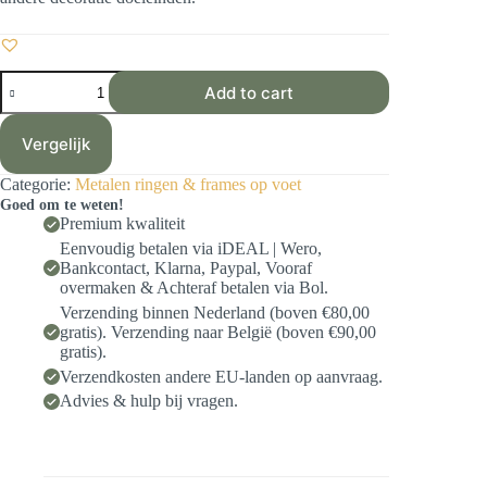
Metalen
Add to cart
vierkant
op
voet
Vergelijk
20cm
-
Categorie:
Metalen ringen & frames op voet
Goud
Goed om te weten!
aantal
Premium kwaliteit
Eenvoudig betalen via iDEAL | Wero,
Bankcontact, Klarna, Paypal, Vooraf
overmaken & Achteraf betalen via Bol.
Verzending binnen Nederland (boven €80,00
gratis). Verzending naar België (boven €90,00
gratis).
Verzendkosten andere EU-landen op aanvraag.
Advies & hulp bij vragen.