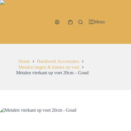
Ga
naar
de
inhoud
Menu
Winkelwagen
Home
Handwerk Accessoires
Metalen ringen & frames op voet
Metalen vierkant op voet 20cm – Goud