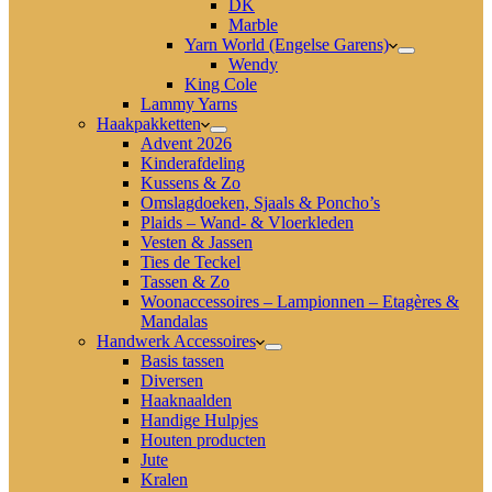
DK
Marble
Yarn World (Engelse Garens)
Wendy
King Cole
Lammy Yarns
Haakpakketten
Advent 2026
Kinderafdeling
Kussens & Zo
Omslagdoeken, Sjaals & Poncho’s
Plaids – Wand- & Vloerkleden
Vesten & Jassen
Ties de Teckel
Tassen & Zo
Woonaccessoires – Lampionnen – Etagères &
Mandalas
Handwerk Accessoires
Basis tassen
Diversen
Haaknaalden
Handige Hulpjes
Houten producten
Jute
Kralen