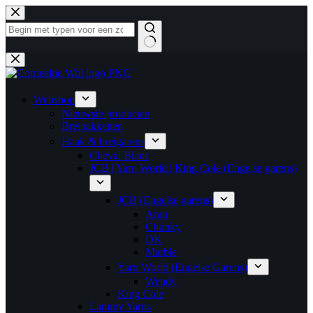
Ga
naar
de
inhoud
Geen
resultaten
Webshop
Nieuwste producten
Breipakketten
Haak & breigarens
Cheval Blanc
JCB | Yarn World | King Cole (Engelse garens)
JCB (Engelse garens)
Aran
Chunky
DK
Marble
Yarn World (Engelse Garens)
Wendy
King Cole
Lammy Yarns