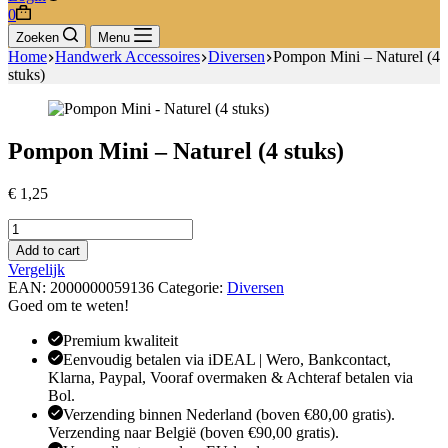
Winkelwagen
0
Zoeken
Menu
Home
Handwerk Accessoires
Diversen
Pompon Mini – Naturel (4
stuks)
Pompon Mini – Naturel (4 stuks)
€
1,25
Pompon
Mini
Add to cart
-
Vergelijk
Naturel
EAN:
2000000059136
Categorie:
Diversen
(4
Goed om te weten!
stuks)
aantal
Premium kwaliteit
Eenvoudig betalen via iDEAL | Wero, Bankcontact,
Klarna, Paypal, Vooraf overmaken & Achteraf betalen via
Bol.
Verzending binnen Nederland (boven €80,00 gratis).
Verzending naar België (boven €90,00 gratis).