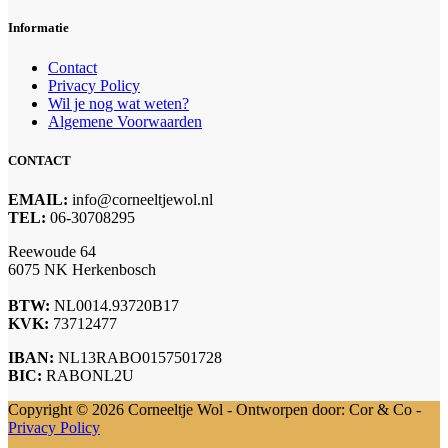
Informatie
Contact
Privacy Policy
Wil je nog wat weten?
Algemene Voorwaarden
CONTACT
EMAIL:
info@corneeltjewol.nl
TEL:
06-30708295
Reewoude 64
6075 NK Herkenbosch
BTW:
NL0014.93720B17
KVK:
73712477
IBAN:
NL13RABO0157501728
BIC:
RABONL2U
Copyright © 2026 Corneeltje Wol - Ontworpen door: Cor & Co -
Privacy Policy