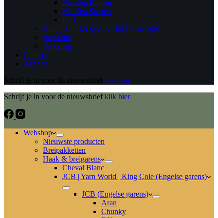
Metalen Ringen
Metalen Sterren
Pins
Koopjeshoek (Bye bye bij Corneeltje)
Inspiratie
Servetten
Contact
Agenda
Schrijf je in voor de nieuwsbrief
klik hier
Schrijf je in voor de nieuwsbrief
klik hier
Webshop
Nieuwste producten
Breipakketten
Haak & breigarens
Cheval Blanc
JCB | Yarn World | King Cole (Engelse garens)
JCB (Engelse garens)
Aran
Chunky