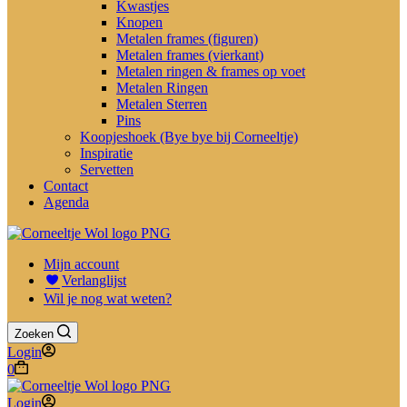
Kwastjes
Knopen
Metalen frames (figuren)
Metalen frames (vierkant)
Metalen ringen & frames op voet
Metalen Ringen
Metalen Sterren
Pins
Koopjeshoek (Bye bye bij Corneeltje)
Inspiratie
Servetten
Contact
Agenda
Mijn account
Verlanglijst
Wil je nog wat weten?
Zoeken
Login
Winkelwagen
0
Login