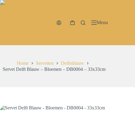
Ga
naar
de
inhoud
Menu
Winkelwagen
Home
Servetten
Delftsblauw
Servet Delft Blauw – Bloemen – DB0004 – 33x33cm