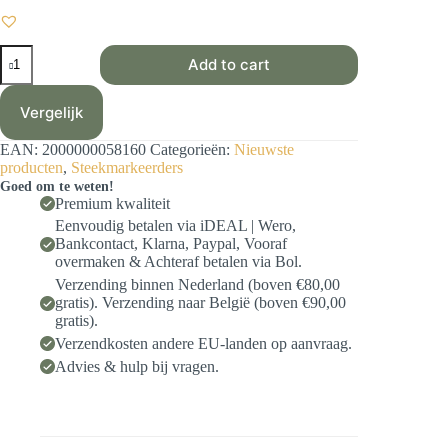
Steekmarkeerders-
Add to cart
set
Oude
Meesters
Vergelijk
-
Meisje
EAN:
2000000058160
Categorieën:
Nieuwste
met
producten
,
Steekmarkeerders
de
Goed om te weten!
Parel
Premium kwaliteit
&
De
Eenvoudig betalen via iDEAL | Wero,
Schreeuw
Bankcontact, Klarna, Paypal, Vooraf
aantal
overmaken & Achteraf betalen via Bol.
Verzending binnen Nederland (boven €80,00
gratis). Verzending naar België (boven €90,00
gratis).
Verzendkosten andere EU-landen op aanvraag.
Advies & hulp bij vragen.