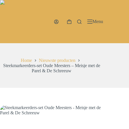
Ga
naar
de
inhoud
Menu
Winkelwagen
Home
Nieuwste producten
Steekmarkeerders-set Oude Meesters – Meisje met de
Parel & De Schreeuw