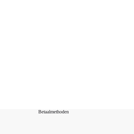
Houten Breinaaldenmeter & Liniaalset
Toevoegen aan
€
2,20
winkelwagen
Betaalmethoden