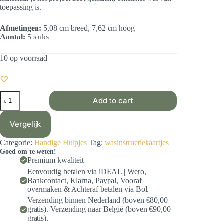
toepassing is.
Afmetingen:
5,08 cm breed, 7,62 cm hoog
Aantal:
5 stuks
10 op voorraad
Wasinstructie
Add to cart
kaartjes
(5
stuks)
Vergelijk
aantal
Categorie:
Handige Hulpjes
Tag:
wasinstructiekaartjes
Goed om te weten!
Premium kwaliteit
Eenvoudig betalen via iDEAL | Wero,
Bankcontact, Klarna, Paypal, Vooraf
overmaken & Achteraf betalen via Bol.
Verzending binnen Nederland (boven €80,00
gratis). Verzending naar België (boven €90,00
gratis).