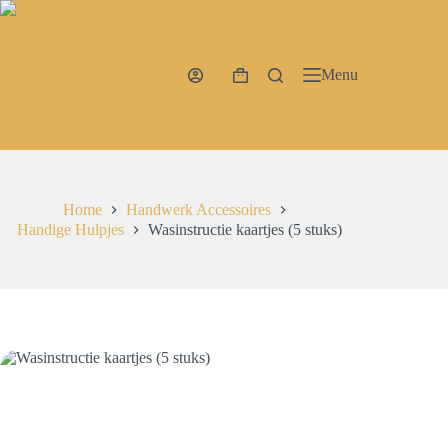
Ga
naar
de
inhoud
Menu
Winkelwagen
Home
Handwerk Accessoires
Handige Hulpjes
Wasinstructie kaartjes (5 stuks)