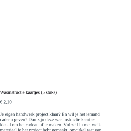
Wasinstructie kaartjes (5 stuks)
€
2,10
Je eigen handwerk project klaar? En wil je het iemand
cadeau geven? Dan zijn deze was instructie kaartjes
ideaal om het cadeau af te maken. Vul zelf in met welk
materiaal je het project hebt gemaakt, omcirkel wat van