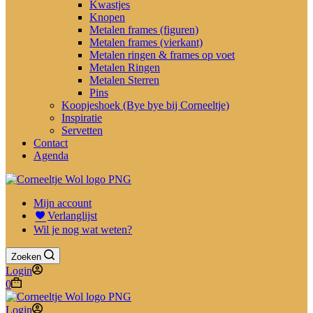
Kwastjes
Knopen
Metalen frames (figuren)
Metalen frames (vierkant)
Metalen ringen & frames op voet
Metalen Ringen
Metalen Sterren
Pins
Koopjeshoek (Bye bye bij Corneeltje)
Inspiratie
Servetten
Contact
Agenda
Mijn account
Verlanglijst
Wil je nog wat weten?
Zoeken
Login
Winkelwagen
0
Login