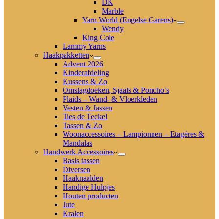
DK
Marble
Yarn World (Engelse Garens)
Wendy
King Cole
Lammy Yarns
Haakpakketten
Advent 2026
Kinderafdeling
Kussens & Zo
Omslagdoeken, Sjaals & Poncho’s
Plaids – Wand- & Vloerkleden
Vesten & Jassen
Ties de Teckel
Tassen & Zo
Woonaccessoires – Lampionnen – Etagères &
Mandalas
Handwerk Accessoires
Basis tassen
Diversen
Haaknaalden
Handige Hulpjes
Houten producten
Jute
Kralen