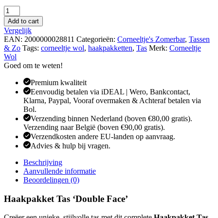
Haakpakket
-
Add to cart
Tas
Vergelijk
Double
EAN:
2000000028811
Categorieën:
Corneeltje's Zomerbar
,
Tassen
face
& Zo
Tags:
corneeltje wol
,
haakpakketten
,
Tas
Merk:
Corneeltje
aantal
Wol
Goed om te weten!
Premium kwaliteit
Eenvoudig betalen via iDEAL | Wero, Bankcontact,
Klarna, Paypal, Vooraf overmaken & Achteraf betalen via
Bol.
Verzending binnen Nederland (boven €80,00 gratis).
Verzending naar België (boven €90,00 gratis).
Verzendkosten andere EU-landen op aanvraag.
Advies & hulp bij vragen.
Beschrijving
Aanvullende informatie
Beoordelingen (0)
Haakpakket Tas ‘Double Face’
Creëer een unieke, stijlvolle tas met dit complete
Haakpakket Tas