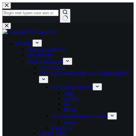
Ga
naar
de
inhoud
Geen
resultaten
Webshop
Nieuwste producten
Breipakketten
Haak & breigarens
Cheval Blanc
JCB | Yarn World | King Cole (Engelse garens)
JCB (Engelse garens)
Aran
Chunky
DK
Marble
Yarn World (Engelse Garens)
Wendy
King Cole
Lammy Yarns