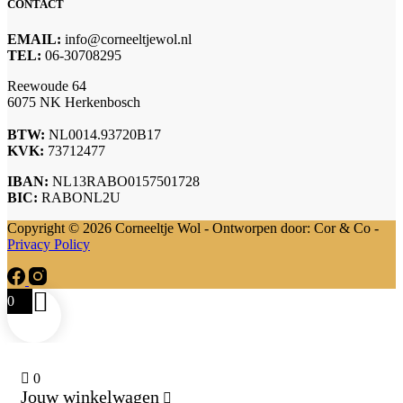
CONTACT
EMAIL:
info@corneeltjewol.nl
TEL:
06-30708295
Reewoude 64
6075 NK Herkenbosch
BTW:
NL0014.93720B17
KVK:
73712477
IBAN:
NL13RABO0157501728
BIC:
RABONL2U
Copyright © 2026 Corneeltje Wol - Ontworpen door: Cor & Co -
Privacy Policy
0
0
Jouw winkelwagen