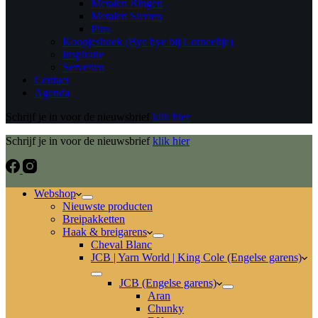
Metalen Ringen
Metalen Sterren
Pins
Koopjeshoek (Bye bye bij Corneeltje)
Inspiratie
Servetten
Contact
Agenda
Schrijf je in voor de nieuwsbrief
klik hier
Schrijf je in voor de nieuwsbrief
klik hier
Webshop
Nieuwste producten
Breipakketten
Haak & breigarens
Cheval Blanc
JCB | Yarn World | King Cole (Engelse garens)
JCB (Engelse garens)
Aran
Chunky