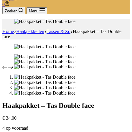
Winkelwagen
0
Zoeken
Menu
Home
Haakpakketten
Tassen & Zo
Haakpakket – Tas Double
face
Haakpakket – Tas Double face
€
34,00
4 op voorraad