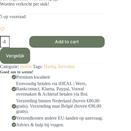
Worden verkocht per stuk!
5 op voorraad
Servet
Add to cart
Herfst
-
Herfst
Vergelijk
pompoenen
-
Categorie:
Herfst
Tags:
Herfst
,
Servetten
H0022
Goed om te weten!
-
Premium kwaliteit
33
x
Eenvoudig betalen via iDEAL | Wero,
33
Bankcontact, Klarna, Paypal, Vooraf
cm
overmaken & Achteraf betalen via Bol.
aantal
Verzending binnen Nederland (boven €80,00
gratis). Verzending naar België (boven €90,00
gratis).
Verzendkosten andere EU-landen op aanvraag.
Advies & hulp bij vragen.