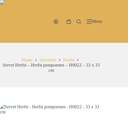
Ga
naar
de
inhoud
Menu
Winkelwagen
Home
Servetten
Herfst
Servet Herfst – Herfst pompoenen – H0022 – 33 x 33
cm