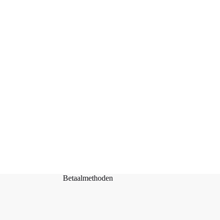
Servet Hert schets – 33×33 cm
Toevoegen aan
€
0,25
winkelwagen
Betaalmethoden