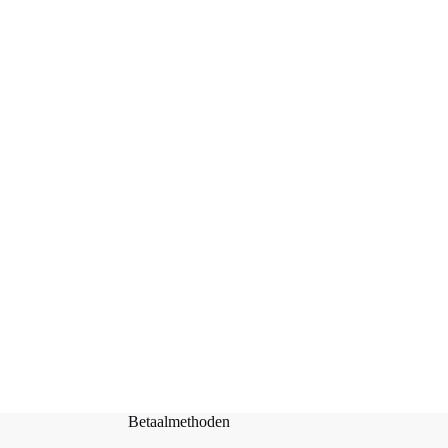
Servet Dieren / Wildlife – D0002 33x33cm
Toevoegen aan
€
0,25
winkelwagen
Betaalmethoden