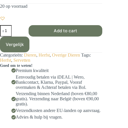
20 op voorraad
Servet
Add to cart
Herfst
-
Twee
Vergelijk
teckels
-
Categorieën:
Dieren
,
Herfst
,
Overige Dieren
Tags:
H0010
Herfst
,
Servetten
33x33cm
Goed om te weten!
aantal
Premium kwaliteit
Eenvoudig betalen via iDEAL | Wero,
Bankcontact, Klarna, Paypal, Vooraf
overmaken & Achteraf betalen via Bol.
Verzending binnen Nederland (boven €80,00
gratis). Verzending naar België (boven €90,00
gratis).
Verzendkosten andere EU-landen op aanvraag.
Advies & hulp bij vragen.