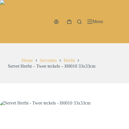
Ga
naar
de
inhoud
Menu
Winkelwagen
Home
Servetten
Herfst
Servet Herfst – Twee teckels – H0010 33x33cm