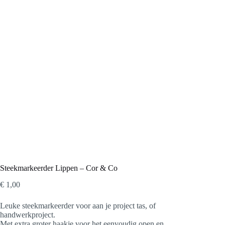
Steekmarkeerder Lippen – Cor & Co
€
1,00
Leuke steekmarkeerder voor aan je project tas, of
handwerkproject.
Met extra groter haakje voor het eenvoudig open en