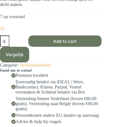
dicht maken.
7 op voorraad
Steekmarkeerder
Add to cart
Lippen
-
Cor
Vergelijk
&
Co
Categorie:
Steekmarkeerders
aantal
Goed om te weten!
Premium kwaliteit
Eenvoudig betalen via iDEAL | Wero,
Bankcontact, Klarna, Paypal, Vooraf
overmaken & Achteraf betalen via Bol.
Verzending binnen Nederland (boven €80,00
gratis). Verzending naar België (boven €90,00
gratis).
Verzendkosten andere EU-landen op aanvraag.
Advies & hulp bij vragen.