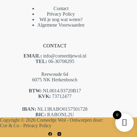
Contact
Privacy Policy
Wil je nog wat weten?
Algemene Voorwaarden
CONTACT
EMAIL:
info@corneeltjewol.nl
TEL:
06-30708295
Reewoude 64
6075 NK Herkenbosch
BTW:
NL0014.93720B17
KVK:
73712477
IBAN:
NL13RABO0157501728
BIC:
RABONL2U
0
Copyright © 2026 Corneeltje Wol - Ontworpen door:
Cor & Co -
Privacy Policy