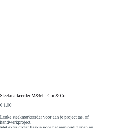
Steekmarkeerder M&M – Cor & Co
€
1,00
Leuke steekmarkeerder voor aan je project tas, of
handwerkproject.
Met extra groter haakje voor het eenvoudig open en