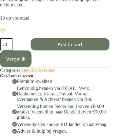
dicht maken.
13 op voorraad
Steekmarkeerder
Add to cart
M&M
-
Cor
Vergelijk
&
Co
Categorie:
Steekmarkeerders
aantal
Goed om te weten!
Premium kwaliteit
Eenvoudig betalen via iDEAL | Wero,
Bankcontact, Klarna, Paypal, Vooraf
overmaken & Achteraf betalen via Bol.
Verzending binnen Nederland (boven €80,00
gratis). Verzending naar België (boven €90,00
gratis).
Verzendkosten andere EU-landen op aanvraag.
Advies & hulp bij vragen.