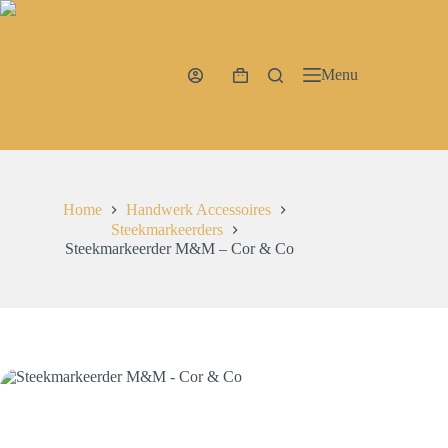
Ga
naar
de
inhoud
Menu
Winkelwagen
Home
Handwerk Accessoires
Steekmarkeerders
Steekmarkeerder M&M – Cor & Co