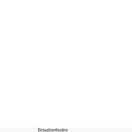
Steekmarkeerder Fotografie – Cor & Co
Toevoegen aan
€
1,00
winkelwagen
Betaalmethoden