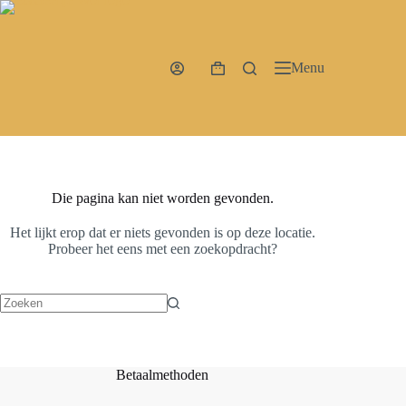
Ga
naar
de
inhoud
Menu
Winkelwagen
Die pagina kan niet worden gevonden.
Het lijkt erop dat er niets gevonden is op deze locatie.
Probeer het eens met een zoekopdracht?
Geen
resultaten
Betaalmethoden